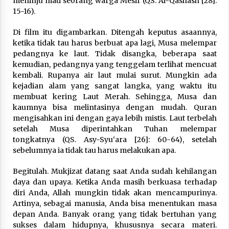
meninju mati seorang warga Mesir (QS. Al-Qashash [28]:
15-16).
Di film itu digambarkan. Ditengah keputus asaannya,
ketika tidak tau harus berbuat apa lagi, Musa melempar
pedangnya ke laut. Tidak disangka, beberapa saat
kemudian, pedangnya yang tenggelam terlihat mencuat
kembali. Rupanya air laut mulai surut. Mungkin ada
kejadian alam yang sangat langka, yang waktu itu
membuat kering Laut Merah. Sehingga, Musa dan
kaumnya bisa melintasinya dengan mudah. Quran
mengisahkan ini dengan gaya lebih mistis. Laut terbelah
setelah Musa diperintahkan Tuhan melempar
tongkatnya (QS. Asy-Syu‘ara [26]: 60-64), setelah
sebelumnya ia tidak tau harus melakukan apa.
Begitulah. Mukjizat datang saat Anda sudah kehilangan
daya dan upaya. Ketika Anda masih berkuasa terhadap
diri Anda, Allah mungkin tidak akan mencampurinya.
Artinya, sebagai manusia, Anda bisa menentukan masa
depan Anda. Banyak orang yang tidak bertuhan yang
sukses dalam hidupnya, khususnya secara materi.