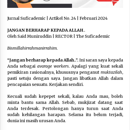
3 months ago
Takut Mati
Jurnal Suficademic | Artikel No. 24 | Februari 2024
3 months ago
JANGAN BERHARAP KEPADA ALLAH
..
Oleh Said Muniruddin | RECTOR | The Suficademic
Said Muniruddin Latih Mental dan Spiritual 80
Siswa YPHC
Bismillahirrahmanirrahim.
3 months ago
“Jangan berharap kepada Allah..”.
Ini saran saya kepada
Anda sebagai
avarage workers
. Apalagi yang kuat sekali
Said Muniruddin Beri Pelatihan dan Motivasi
pemikiran rasionalnya, khususnya penganut
muktazilah
,
untuk 179 Guru Diniyah Disdikbud Kota Banda
pasti setuju dengan saya. Jangan libatkan Allah dalam
Aceh
pencapaian sesuatu. Kerjakan sendiri.
4 months ago
Kecuali sudah kepepet sekali, kalau Anda mau, boleh
SELVi: Sebuah Model Motivasi dalam
Kepemimpinan Bisnis
minta bantu sama Allah. Sebab, mukjizat datang saat
4 months ago
Anda terdesak. Pertolongan hanya turun saat Anda
sudah kehilangan harapan. Selama itu belum terjadi,
dunia ini masih urusan Anda.
Eksistensi Iran dalam Tiga Ayat: Memahami
Aliansi Yahudi dan Kristen dalam Dinamika