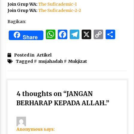
Join Grup WA:
The Suficademic-1
Join Grup WA:
The Suficademic-2-2
Bagikan:
WhatsApp
Facebook
Telegram
X
Copy
Sha
Share
Link
Posted in
Artikel
Tagged #
mujahadah
#
Mukjizat
4 thoughts on “
JANGAN
BERHARAP KEPADA ALLAH..
”
Anonymous
says: