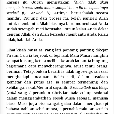
Karena itu Quran mengatakan,
“Allah tidak akan
Nubuwwat
mengubah nasib suatu kaum, sampai kaum itu mengubahnya
4 months ago
sendiri” (QS. Ar-Rad: 11).
Artinya, berusahalah secara
mandiri. Diujung dari proses itu, boleh panggil Allah
untuk membantu. Allah biasanya baru muncul saat Anda
sudah setengah mati berusaha. Itupun kalau Anda dekat
dengan Allah, dan Allah bersedia membantu Anda. Kalau
tidak, habislah Anda.
Lihat kisah Musa as, yang lari pontang panting dikejar
Firaun. Lalu ia terjebak di tepi laut. Mata Musa mungkin
sempat kosong ketika melihat ke arah lautan. Ia bingung
bagaimana cara menyeberanginya. Musa tentu orang
beriman. Tetapi bukan berarti ia tidak ngos-ngosan saat
menghadapi ancaman. Boleh jadi, dalam keadaan
gemetar dan putus asa, ia sempat termenung dan
kehilangan akal. Menurut saya, film
Exodus: Gods and Kings
(2014)
yang diperankan Christian Bale cukup rasional
dalam menggambarkan sosok Musa sebagai manusia
biasa. Musa juga bisa sangat galau dalam menghadapi
bahaya. Bahkan sebelumnya, ia pernah ketakutan setelah