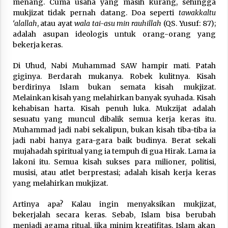
menang. Cuma usaha yang masih kurang, sehingga
mukjizat tidak pernah datang. Doa seperti
tawakkaltu
‘alallah
, atau ayat
wala tai-asu min rauhillah
(QS. Yusuf: 87);
adalah asupan ideologis untuk orang-orang yang
bekerja keras.
Di Uhud, Nabi Muhammad SAW hampir mati. Patah
giginya. Berdarah mukanya. Robek kulitnya. Kisah
berdirinya Islam bukan semata kisah mukjizat.
Melainkan kisah yang melahirkan banyak syuhada. Kisah
kehabisan harta. Kisah penuh luka. Mukzijat adalah
sesuatu yang muncul dibalik semua kerja keras itu.
Muhammad jadi nabi sekalipun, bukan kisah tiba-tiba ia
jadi nabi hanya gara-gara baik budinya. Berat sekali
mujahadah spiritual yang ia tempuh di gua Hirak. Lama ia
lakoni itu. Semua kisah sukses para milioner, politisi,
musisi, atau atlet berprestasi; adalah kisah kerja keras
yang melahirkan mukjizat.
Artinya apa? Kalau ingin menyaksikan mukjizat,
bekerjalah secara keras. Sebab, Islam bisa berubah
menjadi agama ritual, jika minim kreatifitas. Islam akan