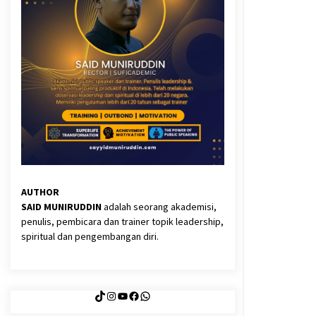
3 months ago
Said Muniruddin Latih Mental dan
Spiritual 80 Siswa YPHC
3 months ago
Eksistensi Iran dalam Tiga Ayat:
Memahami Aliansi Yahudi dan
Kristen dalam Dinamika Nubuwwat
4 months ago
AUTHOR
SAID MUNIRUDDIN
adalah seorang akademisi,
penulis, pembicara dan trainer topik leadership,
spiritual dan pengembangan diri.
TikTok
Instagram
YouTube
Facebook
WhatsApp