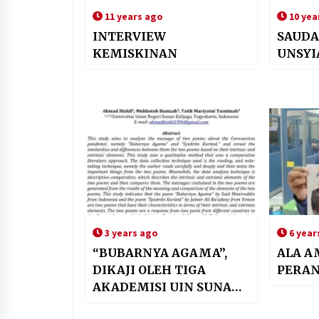
11 years ago
10 yea
INTERVIEW
SAUDA
KEMISKINAN
UNSYI
3 years ago
6 year
“BUBARNYA AGAMA”,
ALA A
DIKAJI OLEH TIGA
PERAN
AKADEMISI UIN SUNAN
KALIJAGA