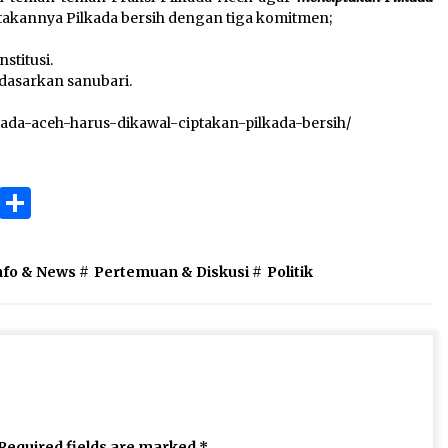
kannya Pilkada bersih dengan tiga komitmen;
stitusi.
dasarkan sanubari.
kada-aceh-harus-dikawal-ciptakan-pilkada-bersih/
ok
gram
Copy
Share
Link
nfo & News
#
Pertemuan & Diskusi
#
Politik
Required fields are marked
*