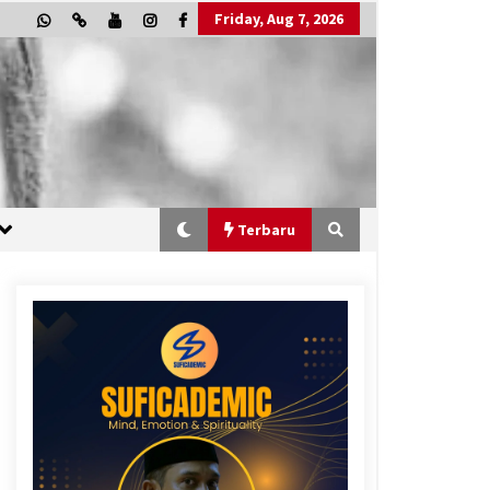
Friday, Aug 7, 2026
Terbaru
“One Piece”, Cara Barat Mengejar
Mimpi
2 months ago
“Allahukrasi”: The Power of
Management!