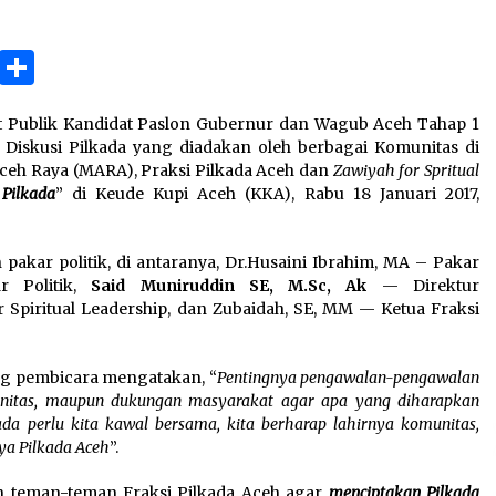
3 months ago
ok
gram
Copy
Share
Takut Mati
3 months ago
Link
at Publik Kandidat Paslon Gubernur dan Wagub Aceh Tahap 1
 Diskusi Pilkada yang diadakan oleh berbagai Komunitas di
an
SELVi: Sebuah Model Motivasi
ceh Raya (MARA), Praksi Pilkada Aceh dan
Zawiyah for Spritual
dalam Kepemimpinan Bisnis
Pilkada
” di Keude Kupi Aceh (KKA), Rabu 18 Januari 2017,
4 months ago
pakar politik, di antaranya, Dr.Husaini Ibrahim, MA – Pakar
r Politik,
Said Muniruddin SE, M.Sc, Ak
— Direktur
r Spiritual Leadership, dan Zubaidah, SE, MM — Ketua Fraksi
ang pembicara mengatakan, “
Pentingnya pengawalan-pengawalan
munitas, maupun dukungan masyarakat agar apa yang diharapkan
kada perlu kita kawal bersama, kita berharap lahirnya komunitas,
ya Pilkada Aceh
”.
 teman-teman Fraksi Pilkada Aceh agar
menciptakan Pilkada