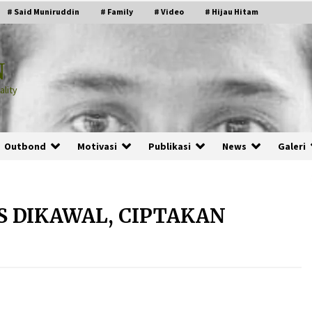
# Said Muniruddin
# Family
# Video
# Hijau Hitam
N
lity
Outbond
Motivasi
Publikasi
News
Galeri
S DIKAWAL, CIPTAKAN
PRABOWO!
2 months ago
ru
“Manusia Digital”: Cerdas Lewat
Sinyal