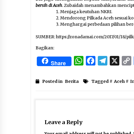
bersih di Aceh
. Zubaidah menambahkan mencipta
Menjaga keutuhan NKRI.
Mendorong Pilkada Aceh sesuai kon
Menghargai perbedaan pilihan ber
SUMBER: https://zonadamai.com/2017/01/18/pil
Bagikan:
WhatsApp
Facebo
Tele
X
Share
Posted in
Berita
Tagged #
Aceh
#
I
Leave a Reply
Your email address will not be published.