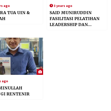
rs ago
3 years ago
RA TUA UIN &
SAID MUNIRUDDIN
AH
FASILITASI PELATIHAN
LEADERSHIP DAN
MODERASI BERAGAMA
DI UIN AR-RANIRY
s ago
MINULLAH
GI RENTENIR