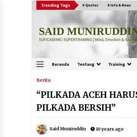
Skip
Trending Tags
# Quotes
# Info & News
to
content
SAID MUNIRUDDI
SUFICADEMIC SUPERTRAINING | Mind, Emotion & Spiritua
Beranda
Tentang
Training
Terbaru
Berita
“PILKADA ACEH HARU
“Thuma’ninah”: Cara Agama
Meregulasi Jiwa yang Gelisah
PILKADA BERSIH”
2 months ago
“Pohon Kehidupan”: Mati Dulu, Ba
Said Muniruddin
10 years ago
Hidup