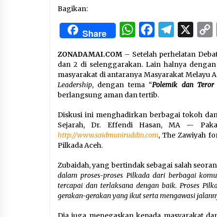
3 months ago
Bagikan:
WhatsApp
Facebo
Tele
X
Manajemen “Qaddamat Lighad”:
Share
Menjadi Manusia Visioner dan
Beretika
3 months ago
ZONADAMAI.COM
– Setelah perhelatan Deb
dan 2 di selenggarakan. Lain halnya dengan
Said Muniruddin Beri Pelatihan d
masyarakat di antaranya Masyarakat Melayu A
Motivasi untuk 179 Guru Diniyah
Leadership
, dengan tema “
Polemik dan Teror 
Disdikbud Kota Banda Aceh
berlangsung aman dan tertib.
4 months ago
Diskusi ini menghadirkan berbagai tokoh dan 
Sejarah, Dr. Effendi Hasan, MA — Paka
http://www.saidmuniruddin.com
, The Zawiyah fo
Pilkada Aceh.
Zubaidah, yang bertindak sebagai salah seor
dalam proses-proses Pilkada dari berbagai ko
tercapai dan terlaksana dengan baik. Proses Pil
gerakan-gerakan yang ikut serta mengawasi jalann
Dia juga menegaskan kepada masyarakat dan