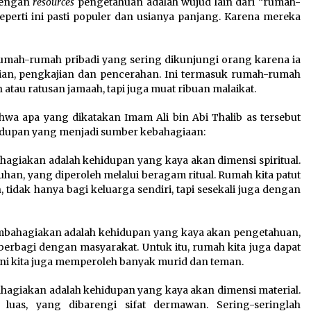
 dengan
resources
pengetahuan adalah wujud lain dari “rumah-
seperti ini pasti populer dan usianya panjang. Karena mereka
 rumah-rumah pribadi yang sering dikunjungi orang karena ia
ian, pengkajian dan pencerahan. Ini termasuk rumah-rumah
au ratusan jamaah, tapi juga muat ribuan malaikat.
hwa apa yang dikatakan Imam Ali bin Abi Thalib as tersebut
idupan yang menjadi sumber kebahagiaan:
giakan adalah kehidupan yang kaya akan dimensi spiritual.
an, yang diperoleh melalui beragam ritual. Rumah kita patut
 tidak hanya bagi keluarga sendiri, tapi sesekali juga dengan
ahagiakan adalah kehidupan yang kaya akan pengetahuan,
erbagi dengan masyarakat. Untuk itu, rumah kita juga dapat
 ini kita juga memperoleh banyak murid dan teman.
giakan adalah kehidupan yang kaya akan dimensi material.
luas, yang dibarengi sifat dermawan. Sering-seringlah