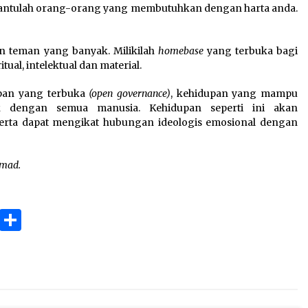
ntulah orang-orang yang membutuhkan dengan harta anda.
n teman yang banyak. Milikilah
homebase
yang terbuka bagi
al, intelektual dan material.
pan yang terbuka
(open governance)
, kehidupan yang mampu
dengan semua manusia. Kehidupan seperti ini akan
rta dapat mengikat hubungan ideologis emosional dengan
mmad.
ok
gram
Copy
Share
Link