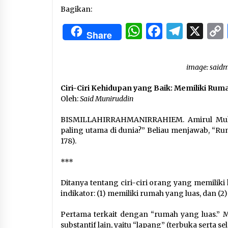
3 months ago
Bagikan:
WhatsApp
Facebo
Tele
X
Manajemen “Qaddamat Lighad”:
Share
Menjadi Manusia Visioner dan
Beretika
3 months ago
image: saidm
Said Muniruddin Beri Pelatihan d
Motivasi untuk 179 Guru Diniyah
Ciri-Ciri Kehidupan yang Baik: Memiliki R
Disdikbud Kota Banda Aceh
Oleh:
Said Muniruddin
4 months ago
BISMILLAHIRRAHMANIRRAHIEM. Amirul Mukmin
paling utama di dunia?” Beliau menjawab, “Rum
178).
***
Ditanya tentang ciri-ciri orang yang memiliki
indikator: (1) memiliki rumah yang luas, dan (
Pertama terkait dengan “rumah yang luas.” Ma
substantif lain, yaitu “lapang” (terbuka serta s