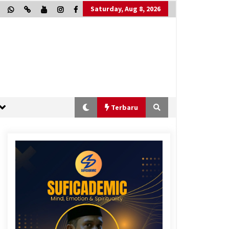
Saturday, Aug 8, 2026
Terbaru
“One Piece”, Cara Barat Mengejar
Mimpi
2 months ago
“Allahukrasi”: The Power of
Management!