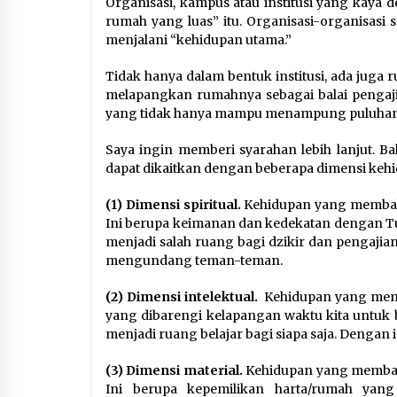
Organisasi, kampus atau institusi yang kaya
rumah yang luas” itu. Organisasi-organisasi 
menjalani “kehidupan utama.”
Tidak hanya dalam bentuk institusi, ada juga
melapangkan rumahnya sebagai balai pengaj
yang tidak hanya mampu menampung puluhan at
Saya ingin memberi syarahan lebih lanjut. Ba
dapat dikaitkan dengan beberapa dimensi keh
(1)
Dimensi spiritual.
Kehidupan yang membaha
Ini berupa keimanan dan kedekatan dengan Tuh
menjadi salah ruang bagi dzikir dan pengajian,
mengundang teman-teman.
(2)
Dimensi intelektual.
Kehidupan yang memb
yang dibarengi kelapangan waktu kita untuk b
menjadi ruang belajar bagi siapa saja. Dengan
(3) Dimensi material.
Kehidupan yang membaha
Ini berupa kepemilikan harta/rumah yang 