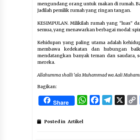
mengundang orang untuk makan di rumah. Ba
Jadilah pemilik rumah yang ringan tangan.
KESIMPULAN. Milikilah rumah yang “luas” da
semua, yang menawarkan berbagai modal: spiritu
Kehidupan yang paling utama adalah kehidu
membawa kedekatan dan hubungan baik 
mendatangkan banyak teman dan saudara, se
mereka.
Allahumma shalli ‘ala Muhammad wa Aali Muha
Bagikan:
WhatsApp
Facebo
Tele
X
Share
Posted in
Artikel