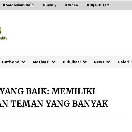
# Said Muniruddin
# Family
# Video
# Hijau Hitam
N
lity
Outbond
Motivasi
Publikasi
News
Galeri
 YANG BAIK: MEMILIKI
PRABOWO!
AN TEMAN YANG BANYAK
2 months ago
ru
“Manusia Digital”: Cerdas Lewat
Sinyal