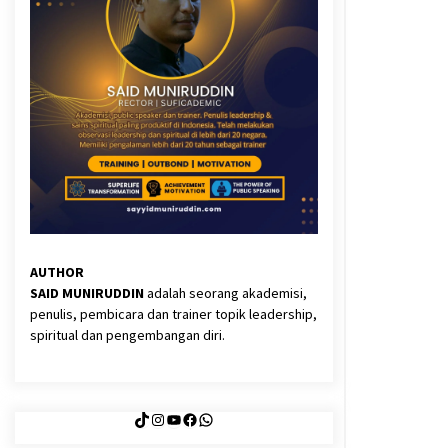
3 months ago
Said Muniruddin Latih Mental dan
Spiritual 80 Siswa YPHC
3 months ago
Eksistensi Iran dalam Tiga Ayat:
Memahami Aliansi Yahudi dan
Kristen dalam Dinamika Nubuwwat
5 months ago
AUTHOR
SAID MUNIRUDDIN
adalah seorang akademisi,
penulis, pembicara dan trainer topik leadership,
spiritual dan pengembangan diri.
TikTok
Instagram
YouTube
Facebook
WhatsApp