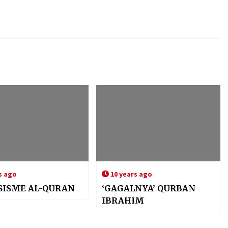
s ago
10 years ago
SISME AL-QURAN
‘GAGALNYA’ QURBAN
IBRAHIM