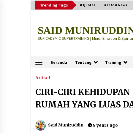
Skip
Trending Tags
# Quotes
# Info & News
to
content
SAID MUNIRUDDI
SUFICADEMIC SUPERTRAINING | Mind, Emotion & Spiritua
Beranda
Tentang
Training
Terbaru
Artikel
CIRI-CIRI KEHIDUPAN
“Thuma’ninah”: Cara Agama
Meregulasi Jiwa yang Gelisah
RUMAH YANG LUAS D
2 months ago
“Pohon Kehidupan”: Mati Dulu, Ba
Said Muniruddin
8 years ago
Hidup