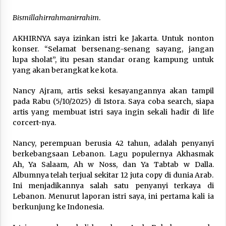
3 months ago
Bismillahirrahmanirrahim
.
Takut Mati
AKHIRNYA saya izinkan istri ke Jakarta. Untuk nonton
3 months ago
konser. “Selamat bersenang-senang sayang, jangan
lupa sholat”, itu pesan standar orang kampung untuk
yang akan berangkat ke kota.
Said Muniruddin Latih Mental dan Spiritual 80
Siswa YPHC
Nancy Ajram, artis seksi kesayangannya akan tampil
3 months ago
pada Rabu (5/10/2025) di Istora. Saya coba search, siapa
artis yang membuat istri saya ingin sekali hadir di life
Said Muniruddin Beri Pelatihan dan Motivasi
corcert-nya.
untuk 179 Guru Diniyah Disdikbud Kota Banda
Aceh
Nancy, perempuan berusia 42 tahun, adalah penyanyi
4 months ago
berkebangsaan Lebanon. Lagu populernya Akhasmak
Ah, Ya Salaam, Ah w Noss, dan Ya Tabtab w Dalla.
SELVi: Sebuah Model Motivasi dalam
Albumnya telah terjual sekitar 12 juta copy di dunia Arab.
Kepemimpinan Bisnis
Ini menjadikannya salah satu penyanyi terkaya di
4 months ago
Lebanon. Menurut laporan istri saya, ini pertama kali ia
berkunjung ke Indonesia.
Eksistensi Iran dalam Tiga Ayat: Memahami
Aliansi Yahudi dan Kristen dalam Dinamika