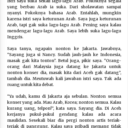
Istri saya suka sekali lagu-lagu Arab. Pokoknya segala
Nubuwwat
yang berbau Arab ia suka. Dari sholawatan sampai
4 months ago
nyanyi. Pokoknya bahasa Arab. Entahlah, mungkin
karena istri saya keturunan Arab. Saya juga keturunan
Arab, tapi gak suka lagu-lagu Arab. Pening saya kalau
mendengar lagu-lagu Arab. Saya lebih suka lagu-lagu
Inggris.
Saya tanya, ngapain nonton ke Jakarta. Jawabnya,
“Sayang juga si Nancy. Sudah jauh-jauh ke Indonesia,
masak gak kita tonton”. Betul juga, pikir saya. “Orang-
orang dari Malaysia juga datang ke Jakarta untuk
nonton konser dia, masak kita dari Aceh gak datang”,
tambah dia. Meutuwah kali jawaban istri saya. Tak ada
ruang untuk kita debat.
“Ya udah, kamu di Jakarta aja sebulan. Nonton semua
konser yang ada. Mau Arab, Korea; nonton semua. Kalau
kurang uang, telpon!”, kata saya. Sayang dia. Di Aceh
kerjanya pukul-pukul gendang kalau ada acara
maulidan. Sesekali biar dia pergi nonton artis teriak-
teriak di panggung. Kalau saya pribadi memang tidak