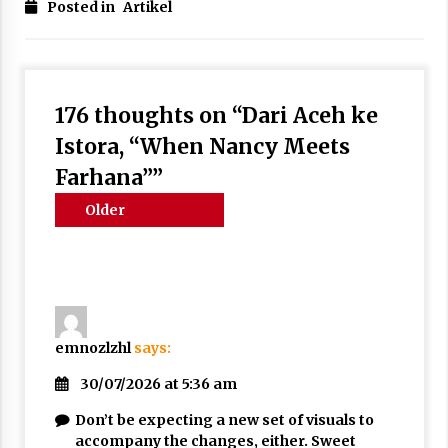
Posted in
Artikel
176 thoughts on “
Dari Aceh ke
Istora, “When Nancy Meets
Farhana”
”
Comments
Older
navigation
comments
emnozlzhl
says:
30/07/2026 at 5:36 am
Don’t be expecting a new set of visuals to
accompany the changes, either. Sweet