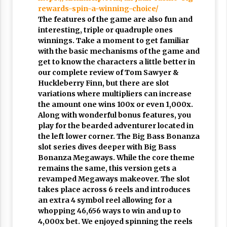
rewards-spin-a-winning-choice/
The features of the game are also fun and
interesting, triple or quadruple ones
winnings. Take a moment to get familiar
with the basic mechanisms of the game and
get to know the characters a little better in
our complete review of Tom Sawyer &
Huckleberry Finn, but there are slot
variations where multipliers can increase
the amount one wins 100x or even 1,000x.
Along with wonderful bonus features, you
play for the bearded adventurer located in
the left lower corner. The Big Bass Bonanza
slot series dives deeper with Big Bass
Bonanza Megaways. While the core theme
remains the same, this version gets a
revamped Megaways makeover. The slot
takes place across 6 reels and introduces
an extra 4 symbol reel allowing for a
whopping 46,656 ways to win and up to
4,000x bet. We enjoyed spinning the reels