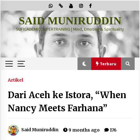
Skip
to
content
SAID MUNIRUDDIN
SUFICADEMIC SUPERTRAINING | Mind, Emotion & Spirituality
Terbaru
Terbaru
Artikel
Dari Aceh ke Istora, “When
“Thuma’ninah”: Cara Agama Meregulasi Jiwa
yang Gelisah
Nancy Meets Farhana”
2 months ago
PRABOWO!
Said Muniruddin
9 months ago
176
2 months ago