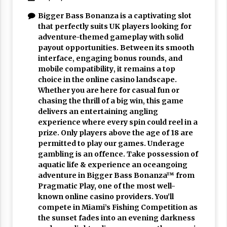
Bigger Bass Bonanza is a captivating slot
that perfectly suits UK players looking for
adventure-themed gameplay with solid
payout opportunities. Between its smooth
interface‚ engaging bonus rounds‚ and
mobile compatibility‚ it remains a top
choice in the online casino landscape.
Whether you are here for casual fun or
chasing the thrill of a big win‚ this game
delivers an entertaining angling
experience where every spin could reel in a
prize. Only players above the age of 18 are
permitted to play our games. Underage
gambling is an offence. Take possession of
aquatic life & experience an oceangoing
adventure in Bigger Bass Bonanza™ from
Pragmatic Play, one of the most well-
known online casino providers. You’ll
compete in Miami’s Fishing Competition as
the sunset fades into an evening darkness