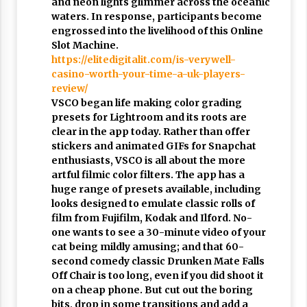
and neon lights glimmer across the oceanic
waters. In response, participants become
engrossed into the livelihood of this Online
Slot Machine.
https://elitedigitalit.com/is-verywell-
casino-worth-your-time-a-uk-players-
review/
VSCO began life making color grading
presets for Lightroom and its roots are
clear in the app today. Rather than offer
stickers and animated GIFs for Snapchat
enthusiasts, VSCO is all about the more
artful filmic color filters. The app has a
huge range of presets available, including
looks designed to emulate classic rolls of
film from Fujifilm, Kodak and Ilford. No-
one wants to see a 30-minute video of your
cat being mildly amusing; and that 60-
second comedy classic Drunken Mate Falls
Off Chair is too long, even if you did shoot it
on a cheap phone. But cut out the boring
bits, drop in some transitions and add a