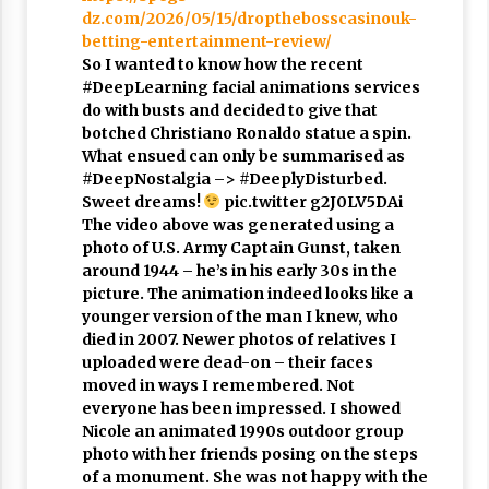
dz.com/2026/05/15/dropthebosscasinouk-
betting-entertainment-review/
So I wanted to know how the recent
#DeepLearning facial animations services
do with busts and decided to give that
botched Christiano Ronaldo statue a spin.
What ensued can only be summarised as
#DeepNostalgia –> #DeeplyDisturbed.
Sweet dreams!
pic.twitter g2J0LV5DAi
The video above was generated using a
photo of U.S. Army Captain Gunst, taken
around 1944 – he’s in his early 30s in the
picture. The animation indeed looks like a
younger version of the man I knew, who
died in 2007. Newer photos of relatives I
uploaded were dead-on – their faces
moved in ways I remembered. Not
everyone has been impressed. I showed
Nicole an animated 1990s outdoor group
photo with her friends posing on the steps
of a monument. She was not happy with the