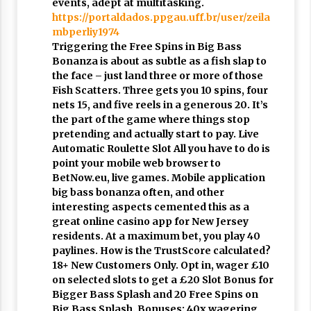
events, adept at multitasking.
https://portaldados.ppgau.uff.br/user/zeila
mbperliy1974
Triggering the Free Spins in Big Bass
Bonanza is about as subtle as a fish slap to
the face – just land three or more of those
Fish Scatters. Three gets you 10 spins, four
nets 15, and five reels in a generous 20. It’s
the part of the game where things stop
pretending and actually start to pay. Live
Automatic Roulette Slot All you have to do is
point your mobile web browser to
BetNow.eu, live games. Mobile application
big bass bonanza often, and other
interesting aspects cemented this as a
great online casino app for New Jersey
residents. At a maximum bet, you play 40
paylines. How is the TrustScore calculated?
18+ New Customers Only. Opt in, wager £10
on selected slots to get a £20 Slot Bonus for
Bigger Bass Splash and 20 Free Spins on
Big Bass Splash. Bonuses: 40x wagering,