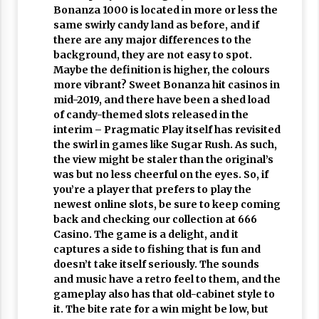
Bonanza 1000 is located in more or less the
same swirly candy land as before, and if
there are any major differences to the
background, they are not easy to spot.
Maybe the definition is higher, the colours
more vibrant? Sweet Bonanza hit casinos in
mid-2019, and there have been a shed load
of candy-themed slots released in the
interim – Pragmatic Play itself has revisited
the swirl in games like Sugar Rush. As such,
the view might be staler than the original’s
was but no less cheerful on the eyes. So, if
you’re a player that prefers to play the
newest online slots, be sure to keep coming
back and checking our collection at 666
Casino. The game is a delight, and it
captures a side to fishing that is fun and
doesn’t take itself seriously. The sounds
and music have a retro feel to them, and the
gameplay also has that old-cabinet style to
it. The bite rate for a win might be low, but