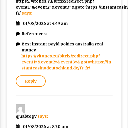
https://vitones.ru/bitrix/redirect.php?
event1=&event2=&event3=&goto=https://instantcasin
fr/
says:
01/08/2026 at 4:49 am
References:
Best instant payid pokies australia real
money
https://vitones.ru/bitrix/redirect.php?
event1=&event2=&event3=&goto=https://in
stantcasinodeutschland.de/fr-fr/
Reply
qjuabtogv
says:
01/08/2026 at 8:30 am