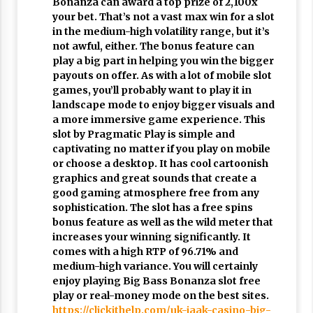
Bonanza can award a top prize of 2,100x
your bet. That’s not a vast max win for a slot
in the medium-high volatility range, but it’s
not awful, either. The bonus feature can
play a big part in helping you win the bigger
payouts on offer. As with a lot of mobile slot
games, you’ll probably want to play it in
landscape mode to enjoy bigger visuals and
a more immersive game experience. This
slot by Pragmatic Play is simple and
captivating no matter if you play on mobile
or choose a desktop. It has cool cartoonish
graphics and great sounds that create a
good gaming atmosphere free from any
sophistication. The slot has a free spins
bonus feature as well as the wild meter that
increases your winning significantly. It
comes with a high RTP of 96.71% and
medium-high variance. You will certainly
enjoy playing Big Bass Bonanza slot free
play or real-money mode on the best sites.
https://clickithelp.com/uk-jaak-casino-big-