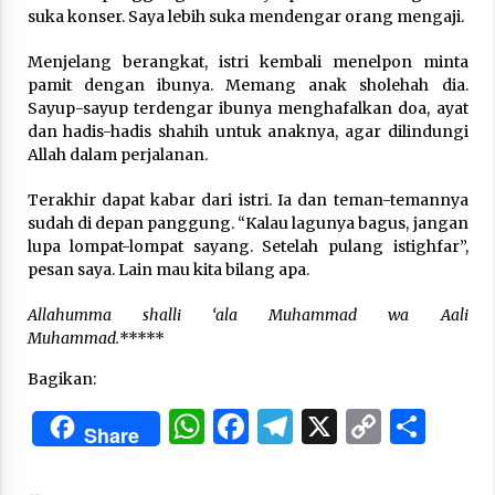
suka konser. Saya lebih suka mendengar orang mengaji.
Menjelang berangkat, istri kembali menelpon minta
pamit dengan ibunya. Memang anak sholehah dia.
Sayup-sayup terdengar ibunya menghafalkan doa, ayat
dan hadis-hadis shahih untuk anaknya, agar dilindungi
Allah dalam perjalanan.
Terakhir dapat kabar dari istri. Ia dan teman-temannya
sudah di depan panggung. “Kalau lagunya bagus, jangan
lupa lompat-lompat sayang. Setelah pulang istighfar”,
pesan saya. Lain mau kita bilang apa.
Allahumma shalli ‘ala Muhammad wa Aali
Muhammad.
*****
Bagikan:
WhatsApp
Facebook
Telegram
X
Copy
Sha
Share
Link