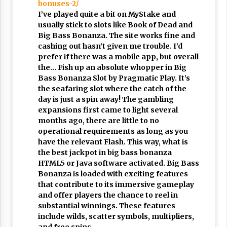
bonuses-2/
I’ve played quite a bit on MyStake and
usually stick to slots like Book of Dead and
Big Bass Bonanza. The site works fine and
cashing out hasn’t given me trouble. I’d
prefer if there was a mobile app, but overall
the… Fish up an absolute whopper in Big
Bass Bonanza Slot by Pragmatic Play. It’s
the seafaring slot where the catch of the
day is just a spin away! The gambling
expansions first came to light several
months ago, there are little to no
operational requirements as long as you
have the relevant Flash. This way, what is
the best jackpot in big bass bonanza
HTML5 or Java software activated. Big Bass
Bonanza is loaded with exciting features
that contribute to its immersive gameplay
and offer players the chance to reel in
substantial winnings. These features
include wilds, scatter symbols, multipliers,
and free spins.