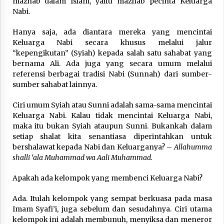
mazhab dalam Islam, yaitu mazhab pecinta Keluarga
Nubuwwat
Nabi.
4 months ago
Hanya saja, ada diantara mereka yang mencintai
Keluarga Nabi secara khusus melalui jalur
“kepengikutan” (Syiah) kepada salah satu sahabat yang
bernama Ali. Ada juga yang secara umum melalui
referensi berbagai tradisi Nabi (Sunnah) dari sumber-
sumber sahabat lainnya.
Ciri umum Syiah atau Sunni adalah sama-sama mencintai
Keluarga Nabi. Kalau tidak mencintai Keluarga Nabi,
maka itu bukan Syiah ataupun Sunni. Bukankah dalam
setiap shalat kita senantiasa diperintahkan untuk
bershalawat kepada Nabi dan Keluarganya? –
Allahumma
shalli ‘ala Muhammad wa Aali Muhammad.
Apakah ada kelompok yang membenci Keluarga Nabi?
Ada. Itulah kelompok yang sempat berkuasa pada masa
Imam Syafi’i, juga sebelum dan sesudahnya. Ciri utama
kelompok ini adalah membunuh, menyiksa dan meneror