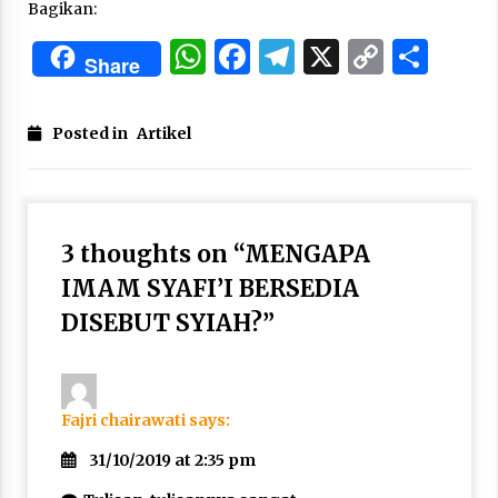
Bagikan:
WhatsApp
Facebook
Telegram
X
Copy
Sha
Share
Link
Posted in
Artikel
3 thoughts on “
MENGAPA
IMAM SYAFI’I BERSEDIA
DISEBUT SYIAH?
”
Fajri chairawati
says:
31/10/2019 at 2:35 pm