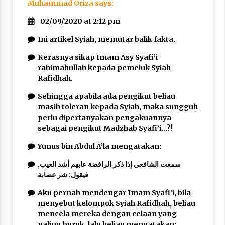
Muhammad Oriza
says:
02/09/2020 at 2:12 pm
Ini artikel Syiah, memutar balik fakta.
Kerasnya sikap Imam Asy Syafi’i
rahimahullah kepada pemeluk Syiah
Rafidhah.
Sehingga apabila ada pengikut beliau
masih toleran kepada Syiah, maka sungguh
perlu dipertanyakan pengakuannya
sebagai pengikut Madzhab Syafi’i…?!
Yunus bin Abdul A’la mengatakan:
سمعت الشافعي إذا ذكر الرافضة عابهم أشد العيب,
فيقول: شر عصابة
Aku pernah mendengar Imam Syafi’i, bila
menyebut kelompok Syiah Rafidhah, beliau
mencela mereka dengan celaan yang
paling buruk, lalu beliau mengatakan: