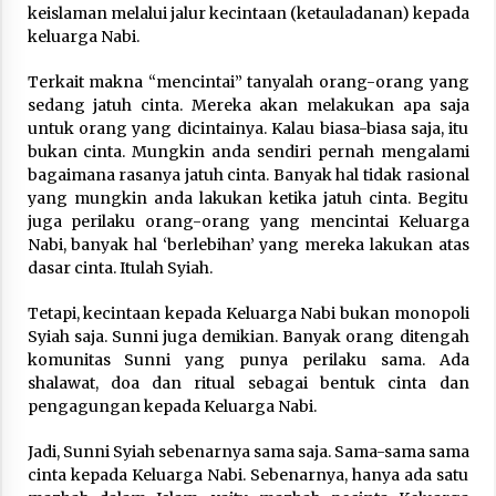
3 months ago
keislaman melalui jalur kecintaan (ketauladanan) kepada
keluarga Nabi.
Takut Mati
Terkait makna “mencintai” tanyalah orang-orang yang
3 months ago
sedang jatuh cinta. Mereka akan melakukan apa saja
untuk orang yang dicintainya. Kalau biasa-biasa saja, itu
bukan cinta. Mungkin anda sendiri pernah mengalami
Said Muniruddin Latih Mental dan Spiritual 80
bagaimana rasanya jatuh cinta. Banyak hal tidak rasional
Siswa YPHC
yang mungkin anda lakukan ketika jatuh cinta. Begitu
3 months ago
juga perilaku orang-orang yang mencintai Keluarga
Nabi, banyak hal ‘berlebihan’ yang mereka lakukan atas
Said Muniruddin Beri Pelatihan dan Motivasi
dasar cinta. Itulah Syiah.
untuk 179 Guru Diniyah Disdikbud Kota Banda
Aceh
Tetapi, kecintaan kepada Keluarga Nabi bukan monopoli
4 months ago
Syiah saja. Sunni juga demikian. Banyak orang ditengah
komunitas Sunni yang punya perilaku sama. Ada
SELVi: Sebuah Model Motivasi dalam
shalawat, doa dan ritual sebagai bentuk cinta dan
Kepemimpinan Bisnis
pengagungan kepada Keluarga Nabi.
4 months ago
Jadi, Sunni Syiah sebenarnya sama saja. Sama-sama sama
Eksistensi Iran dalam Tiga Ayat: Memahami
cinta kepada Keluarga Nabi. Sebenarnya, hanya ada satu
Aliansi Yahudi dan Kristen dalam Dinamika