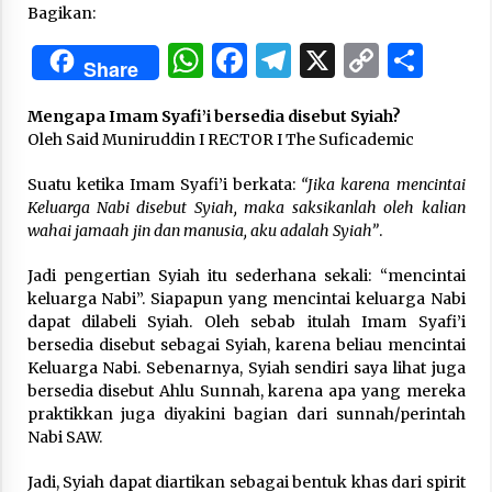
Bagikan:
WhatsApp
Facebook
Telegram
X
Copy
Sha
“One Piece”, Cara Barat Mengejar Mimpi
Share
2 months ago
Link
Mengapa Imam Syafi’i bersedia disebut Syiah?
Oleh Said Muniruddin I RECTOR I The Suficademic
“Pohon Kehidupan”: Mati Dulu, Baru Hidup
3 months ago
Suatu ketika Imam Syafi’i berkata:
“Jika karena mencintai
Keluarga Nabi disebut Syiah, maka saksikanlah oleh kalian
wahai jamaah jin dan manusia, aku adalah Syiah”
.
“Manusia Digital”: Cerdas Lewat Sinyal
Jadi pengertian Syiah itu sederhana sekali: “mencintai
3 months ago
keluarga Nabi”. Siapapun yang mencintai keluarga Nabi
dapat dilabeli Syiah. Oleh sebab itulah Imam Syafi’i
bersedia disebut sebagai Syiah, karena beliau mencintai
“Allahukrasi”: The Power of Management!
Keluarga Nabi. Sebenarnya, Syiah sendiri saya lihat juga
3 months ago
bersedia disebut Ahlu Sunnah, karena apa yang mereka
praktikkan juga diyakini bagian dari sunnah/perintah
Nabi SAW.
Manajemen “Qaddamat Lighad”: Menjadi
Manusia Visioner dan Beretika
Jadi, Syiah dapat diartikan sebagai bentuk khas dari spirit