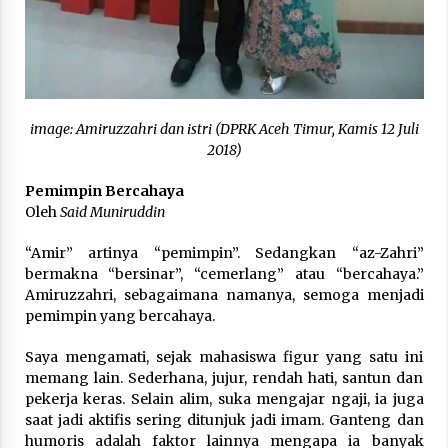
3 months ago
Takut Mati
3 months ago
image: Amiruzzahri dan istri (DPRK Aceh Timur, Kamis 12 Juli
Said Muniruddin Latih Mental dan Spiritual 80
2018)
Siswa YPHC
3 months ago
Pemimpin Bercahaya
Oleh
Said Muniruddin
Said Muniruddin Beri Pelatihan dan Motivasi
“Amir” artinya “pemimpin”. Sedangkan “az-Zahri”
untuk 179 Guru Diniyah Disdikbud Kota Banda
Aceh
bermakna “bersinar”, “cemerlang” atau “bercahaya.”
4 months ago
Amiruzzahri, sebagaimana namanya, semoga menjadi
pemimpin yang bercahaya.
SELVi: Sebuah Model Motivasi dalam
Kepemimpinan Bisnis
Saya mengamati, sejak mahasiswa figur yang satu ini
4 months ago
memang lain. Sederhana, jujur, rendah hati, santun dan
pekerja keras. Selain alim, suka mengajar ngaji, ia juga
saat jadi aktifis sering ditunjuk jadi imam. Ganteng dan
Eksistensi Iran dalam Tiga Ayat: Memahami
humoris adalah faktor lainnya mengapa ia banyak
Aliansi Yahudi dan Kristen dalam Dinamika