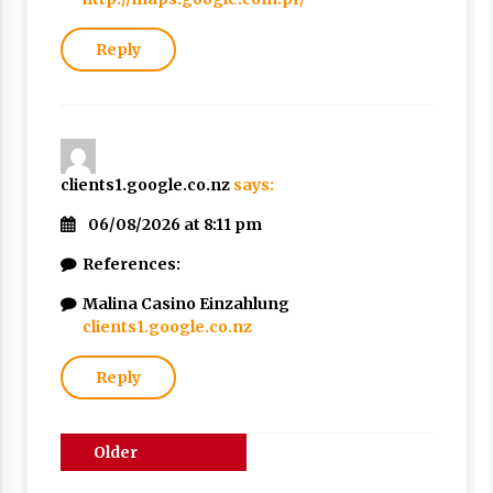
Reply
clients1.google.co.nz
says:
06/08/2026 at 8:11 pm
References:
Malina Casino Einzahlung
clients1.google.co.nz
Reply
Comments
Older
navigation
comments