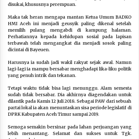
Nubuwwat
disukai, khususnya perempuan.
4 months ago
Maka tak heran mengapa mantan Ketua Umum BADKO
HMI Aceh ini menjadi geusyik paling dikenal setelah
memilih pulang mengabdi di kampung halaman.
Perhatiannya kepada kehidupan sosial pada lapisan
terbawah telah mengangkat dia menjadi sosok paling
dicintai di Bayeuen.
Harusnya ia sudah jadi wakil rakyat sejak awal. Namun
lagi-lagi ia mampu bersabar menghadapi lika-liku politik
yang penuh intrik dan tekanan.
Tetapi waktu tidak bisa lagi menunggu. Alam semesta
sudah tidak bersabar. Dia akhirnya diagendakan untuk
dilantik pada Kamis 12 Juli 2018. Sebagai PAW dari sebuah
partai lokal ia akan menuntaskan sisa periode legislatif di
DPRK Kabupaten Aceh Timur sampai 2019.
Semoga semakin bersinar pada lahan perjuangan yang
lebih menantang. Selamat dan sukses untuk Tgk.