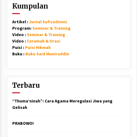
Kumpulan
Artikel :
Jurnal Suficademic
Program:
Seminar & Training
Video :
Seminar & Training
Video :
Ceramah & Orasi
Puisi :
Puisi Hikmah
Buku :
Buku Said Muniruddin
Terbaru
“Thuma’ninah”: Cara Agama Meregulasi Jiwa yang
Gelisah
PRABOWO!