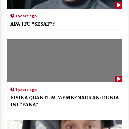
3 years ago
APA ITU “SESAT”?
7 years ago
FISIKA QUANTUM MEMBENARKAN: DUNIA
INI “FANA”