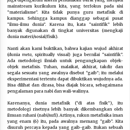
mainstream kurikulum kita, yang terfokus pada sisi
“materialisme”. Kita tidak punya guru metafisik di
kampus. Sehingga kampus dianggap sebagai pusat
“ilmu-ilmu dunia”. Karena itu, kata “saintifik” lebih
banyak digunakan di tingkat universitas (mengkaji
dunia materi/sosial/fisik).
Nanti akan kami buktikan, bahwa kajian wujud akhirat
(dunia
meta
, spiritually visual) juga bernilai “saintifik”.
Ada metodologi ilmiah untuk pengungkapan objek-
objek metafisis. Tuhan, malaikat, akhirat, takdir dan
segala sesuatu yang awalnya disebut “gaib”; itu melalui
eksperimentasi tertentu dapat dibuktikan wujudnya ada.
Bisa dilihat dan dirasa, bisa diajak bicara, sebagaimana
pengalaman para nabi dan wali-walinya.
Karenanya, dunia metafisik (“di atas fisik”), itu
metodologi risetnya lebih banyak dikembangkan oleh
ilmuan ruhani (nabi/sufi). Artinya, rukun metafisika iman
yang enam (6) itu, pada awalnya memang “gaib”. Kita
disuruh percaya kepada yang gaib-gaib. Itukan sebuah