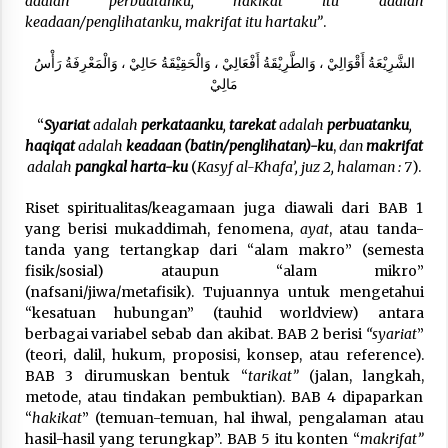
adalah perbuatanku, hakikat itu adalah
keadaan/penglihatanku, makrifat itu hartaku”
.
الشَّرِيْعَةُ أَقْوَالِيْ ، وَالطَّرِيْقَةُ أَفْعَالِيْ ، وَالْحَقِيْقَةُ حَالِيْ ، وَالْمَعْرِفَةُ رَأْسُ
مَالِيْ
“
Syariat
adalah
perkataanku
,
tarekat
adalah
perbuatanku
,
haqiqat
adalah
keadaan (batin/penglihatan)-ku
,
dan
makrifat
adalah
pangkal harta-ku
(
Kasyf al-Khafa’, juz 2, halaman : 7
).
Riset spiritualitas/keagamaan juga diawali dari BAB 1
yang berisi mukaddimah, fenomena,
ayat
, atau tanda-
tanda yang tertangkap dari “alam makro” (semesta
fisik/sosial) ataupun “alam mikro”
(nafsani/jiwa/metafisik). Tujuannya untuk mengetahui
“kesatuan hubungan” (tauhid worldview) antara
berbagai variabel sebab dan akibat. BAB 2 berisi
“syariat
”
(teori, dalil, hukum, proposisi, konsep, atau reference).
BAB 3 dirumuskan bentuk “
tarikat”
(jalan, langkah,
metode, atau tindakan pembuktian). BAB 4 dipaparkan
“
hakikat
” (temuan-temuan, hal ihwal, pengalaman atau
hasil-hasil yang terungkap”. BAB 5 itu konten “
makrifat”