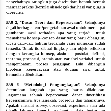
penyebabnya. Mungkin juga disebutkan bentuk-bentuk
manfaat praktis (bernilai aksiologis) dari hasil yang ingin
diperoleh.
BAB 2
, “Dasar Teori dan Kepercayaan”.
Selanjutnya
digali berbagai teori/pengetahuan awal untuk mendapat
gambaran awal terhadap apa yang terjadi. Untuk
memahami konsep-konsep dasar yang baru dibangun,
dicari dalil-dalil hukum terdahulu yang mungkin sudah
tersedia. Untuk itu dibuat lingkup dan objek selidikan
dengan kerangka konsep, aksioma, postulat, definisi,
teorema, proposisi, premis atau variabel-variabel untuk
menjembatani proses pengujian. Lalu dibangun
hipotesis, kepercayaan atau dugaan awal untuk
kemudian dibuktikan.
BAB 3
, “Metodologi Pengungkapan”.
Selanjutnya
ditentukan langkah apa yang harus dilakukan.
Bagaimana sebuah kepercayaan dapat diverifikasi
kebenarannya. Apa langkah, prosedur dan tahapannya.
Apakah melalui survey, observasi, ekperimen atau ada
teknik lainnya. Seperti apa bentuk data, instrumen