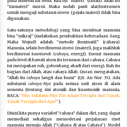
pada dimensi ini beda. Kita ini “materi” (tanah). Allah itu
“immateri” murni. Maka sudah pasti alat/instrumen
untuk menguji substansi
atomic
(gejala materi) tidak bisa
digunakan.
Satu-satunya metodologi yang bisa membuat manusia
bisa “mikraj” (melakukan pembuktian keberadaan Sang
Maha Wujud) adalah “metode iluminatif” (cahaya).
Manusia, selain berdimensi
atomic
(materi), juga makhluk
berdimensi
kuantumik
(
cahaya
, energi). Esensi manusia
pada level di bawah atom itu tersusun dari cahaya. Cahaya
ini merupakan ruh, gelombang abadi dari energi. Ruh itu
bagian dari Allah, atau cahaya Allah. Quran mengatakan,
“Allah itu
cahaya
langit dan bumi” (QS. An-Nur: 35). Ada
substansi
cahaya-Nya
pada semua unit atom di alam
semesta (tentang sisi atomik dan kuantumik manusia,
BACA:
“Min Sulalatin Min Tin: Adam Tercipta dari Tanah,
Tanah Tercipta dari Apa?”
).
Disini kita punya variabel “cahaya” dalam diri, yang dapat
memediasi sekaligus memoderasi perjalanan riset
manusia menuju Allah (“Cahaya di atas Cahaya”). Model