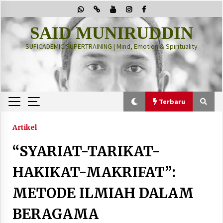
Skip
to
content
SAID MUNIRUDDIN
SUFICADEMIC SUPERTRAINING | Mind, Emotion & Spirituality
Terbaru
Terbaru
Artikel
“SYARIAT-TARIKAT-
“Thuma’ninah”: Cara Agama Meregulasi Jiwa
yang Gelisah
HAKIKAT-MAKRIFAT”:
2 months ago
METODE ILMIAH DALAM
PRABOWO!
BERAGAMA
2 months ago