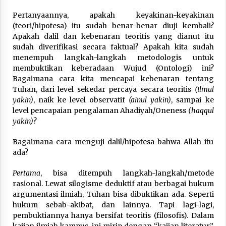
Pertanyaannya, apakah keyakinan-keyakinan
(teori/hipotesa) itu sudah benar-benar diuji kembali?
Apakah dalil dan kebenaran teoritis yang dianut itu
sudah diverifikasi secara faktual? Apakah kita sudah
menempuh langkah-langkah metodologis untuk
membuktikan keberadaan Wujud (Ontologi) ini?
Bagaimana cara kita mencapai kebenaran tentang
Tuhan, dari level sekedar percaya secara teoritis
(ilmul
yakin)
, naik ke level observatif
(ainul yakin)
, sampai ke
level pencapaian pengalaman Ahadiyah/Oneness
(haqqul
yakin)
?
Bagaimana cara menguji dalil/hipotesa bahwa Allah itu
ada?
Pertama
, bisa ditempuh langkah-langkah/metode
rasional. Lewat silogisme deduktif atau berbagai hukum
argumentasi ilmiah, Tuhan bisa dibuktikan ada. Seperti
hukum sebab-akibat, dan lainnya. Tapi lagi-lagi,
pembuktiannya hanya bersifat teoritis (filosofis). Dalam
kajian ilmiah kampus, ini mirip dengan “kajian literatur”.