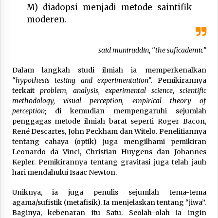
Nubuwwat
M) diadopsi menjadi metode saintifik
4 months ago
moderen.
said muniruddin, “the suficademic”
Dalam langkah studi ilmiah ia memperkenalkan
“hypothesis testing and experimentation”.
Pemikirannya
terkait
problem, analysis, experimental science, scientific
methodology, visual perception, empirical theory of
perception;
di kemudian mempengaruhi sejumlah
penggagas metode ilmiah barat seperti Roger Bacon,
René Descartes, John Peckham dan Witelo. Penelitiannya
tentang cahaya (optik) juga mengilhami pemikiran
Leonardo da Vinci, Christian Huygens dan Johannes
Kepler. Pemikirannya tentang gravitasi juga telah jauh
hari mendahului Isaac Newton.
Uniknya, ia juga penulis sejumlah tema-tema
agama/sufistik (metafisik). Ia menjelaskan tentang “jiwa”.
Baginya, kebenaran itu Satu. Seolah-olah ia ingin