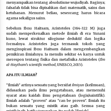
menyampaikan tentang absolutisme wujudiyah. Baginya;
falsafah tidak bisa dipisahkan dari matematik, sains dan
ketuhanan. Menurut beliau, seseorang harus bicara
agama sekaligus sains.
Sebelum Ibnu Haitsam, Aristoteles (384-322 M) juga
sudah memperkenalkan metode ilmiah di era Yunani
kuno, lewat struktur silogisme deduktif dan logika
formalnya. Aristoteles juga termasuk tokoh yang
menginspirasi Ibnu Haitsam dalam mengembangkan
pemikiran ilmiahnya. Ia menulis sekitar 44 karya untuk
merespon tentang fisika dan metafisika Aristoteles (
Ibn
al-Haytham’s scientific method
, UNESCO, 2015).
APA ITU ILMIAH?
“Ilmiah” artinya sesuatu yang bersifat
ilmiyun
(keilmuan),
didasarkan pada ilmu pengetahuan, atau memenuhi
syarat atau kaidah ilmu pengetahuan (logis/saintifik).
Ilmiah adalah “proven” atau “can be proven”. Ilmiah itu
bukan sesuatu yang mistik atau gaib. Semua yang
mistik/gaib, ketika terungkap, itu sudah “ilmiah”.