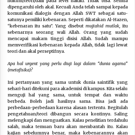
hukum/teori/dalil pada level hakiki. Tidak bisa. Semua
dipengaruhi oleh akal. Kecuali Anda telah sampai kepada
komunikasi dialogis dengan Allah SWT sebagai satu-
satunya pemiliki kebenaran. Seperti dikatakan Al-Hazen,
“kebenaran itu satu”. Yang disebut
mujtahid mutlak,
itu
sebenarnya seorang wali Allah. Orang yang sudah
mencapai makam tinggi disisi Allah. Sudah mampu
memverifikasi kebenaran kepada Allah, tidak lagi lewat
teori dan akal perseptifnya.
Apa hal urgent yang perlu diuji lagi dalam “dunia agama”
(metafisika)?
Ini pertanyaan yang sama untuk dunia saintifik yang
sehari-hari ditekuni para akademisi di kampus. Kita selalu
menguji hal yang sama, untuk tempat dan waktu
berbeda. Boleh jadi hasilnya sama. Bisa jadi ada
perbedaan-perbedaan karena alasan tertentu. Begitulah
pengetahuan/teori dibangun secara kontinyu. Saling
melengkapi dan menguatkan. Kalau penelitian terdahulu
salah, maka temuan baru akan membantah itu. Kalau
kajian sebelumnya benar, maka kebenarannya akan