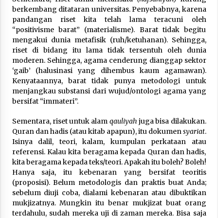
berkembang ditataran universitas. Penyebabnya, karena
pandangan riset kita telah lama teracuni oleh
“positivisme barat” (materialisme). Barat tidak begitu
mengakui dunia metafisik (ruh/ketuhanan). Sehingga,
riset di bidang itu lama tidak tersentuh oleh dunia
moderen. Sehingga, agama cenderung dianggap sektor
‘gaib’ (halusinasi yang dihembus kaum agamawan).
Kenyataannya, barat tidak punya metodologi untuk
menjangkau substansi dari wujud/ontologi agama yang
bersifat “immateri”.
Sementara, riset untuk alam
qauliyah
juga bisa dilakukan.
Quran dan hadis (atau kitab apapun), itu dokumen
syariat
.
Isinya dalil, teori, kalam, kumpulan perkataan atau
referensi. Kalau kita beragama kepada Quran dan hadis,
kita beragama kepada teks/teori. Apakah itu boleh? Boleh!
Hanya saja, itu kebenaran yang bersifat teoritis
(proposisi). Belum metodologis dan praktis buat Anda;
sebelum diuji coba, dialami kebenaran atau dibuktikan
mukjizatnya. Mungkin itu benar mukjizat buat orang
terdahulu, sudah mereka uji di zaman mereka. Bisa saja