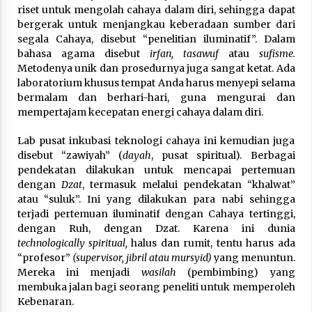
riset untuk mengolah cahaya dalam diri, sehingga dapat
bergerak untuk menjangkau keberadaan sumber dari
segala Cahaya, disebut “penelitian iluminatif”. Dalam
bahasa agama disebut
irfan, tasawuf
atau
sufisme.
Metodenya unik dan prosedurnya juga sangat ketat. Ada
laboratorium khusus tempat Anda harus menyepi selama
bermalam dan berhari-hari, guna mengurai dan
mempertajam kecepatan energi cahaya dalam diri.
Lab pusat inkubasi teknologi cahaya ini kemudian juga
disebut “zawiyah” (
dayah
, pusat spiritual). Berbagai
pendekatan dilakukan untuk mencapai pertemuan
dengan
Dzat
, termasuk melalui pendekatan “khalwat”
atau “suluk”. Ini yang dilakukan para nabi sehingga
terjadi pertemuan iluminatif dengan Cahaya tertinggi,
dengan Ruh, dengan Dzat. Karena ini dunia
technologically spiritual,
halus dan rumit, tentu harus ada
“profesor”
(supervisor, jibril atau mursyid)
yang menuntun.
Mereka ini menjadi
wasilah
(pembimbing) yang
membuka jalan bagi seorang peneliti untuk memperoleh
Kebenaran.