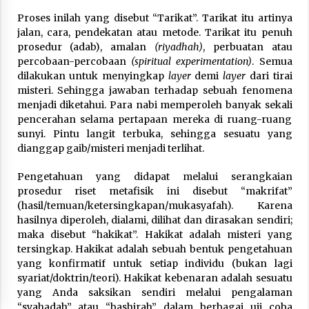
Proses inilah yang disebut “Tarikat”. Tarikat itu artinya
jalan, cara, pendekatan atau metode. Tarikat itu penuh
prosedur (adab), amalan
(riyadhah)
, perbuatan atau
percobaan-percobaan
(spiritual experimentation)
. Semua
dilakukan untuk menyingkap
layer
demi
layer
dari tirai
misteri. Sehingga jawaban terhadap sebuah fenomena
menjadi diketahui. Para nabi memperoleh banyak sekali
pencerahan selama pertapaan mereka di ruang-ruang
sunyi. Pintu langit terbuka, sehingga sesuatu yang
dianggap gaib/misteri menjadi terlihat.
Pengetahuan yang didapat melalui serangkaian
prosedur riset metafisik ini disebut “makrifat”
(hasil/temuan/ketersingkapan/mukasyafah). Karena
hasilnya diperoleh, dialami, dilihat dan dirasakan sendiri;
maka disebut “hakikat”. Hakikat adalah misteri yang
tersingkap. Hakikat adalah sebuah bentuk pengetahuan
yang konfirmatif untuk setiap individu (bukan lagi
syariat/doktrin/teori). Hakikat kebenaran adalah sesuatu
yang Anda saksikan sendiri melalui pengalaman
“syahadah” atau “bashirah” dalam berbagai uji coba