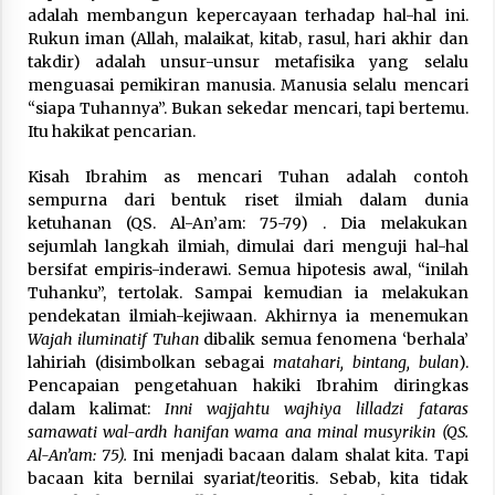
adalah membangun kepercayaan terhadap hal-hal ini.
Rukun iman (Allah, malaikat, kitab, rasul, hari akhir dan
takdir) adalah unsur-unsur metafisika yang selalu
menguasai pemikiran manusia. Manusia selalu mencari
“siapa Tuhannya”. Bukan sekedar mencari, tapi bertemu.
Itu hakikat pencarian.
Kisah Ibrahim as mencari Tuhan adalah contoh
sempurna dari bentuk riset ilmiah dalam dunia
ketuhanan (QS. Al-An’am: 75-79) . Dia melakukan
sejumlah langkah ilmiah, dimulai dari menguji hal-hal
bersifat empiris-inderawi. Semua hipotesis awal, “inilah
Tuhanku”, tertolak. Sampai kemudian ia melakukan
pendekatan ilmiah-kejiwaan. Akhirnya ia menemukan
Wajah iluminatif Tuhan
dibalik semua fenomena ‘berhala’
lahiriah (disimbolkan sebagai
matahari, bintang, bulan
).
Pencapaian pengetahuan hakiki Ibrahim diringkas
dalam kalimat:
Inni wajjahtu wajhiya lilladzi fataras
samawati wal-ardh hanifan wama ana minal musyrikin (QS.
Al-An’am: 75).
Ini menjadi bacaan dalam shalat kita. Tapi
bacaan kita bernilai syariat/teoritis. Sebab, kita tidak