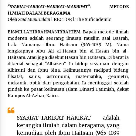
3 months ago
“SYARIAT-TARIKAT-HAKIKAT-MAKRIFAT”
: METODE
ILMIAH DALAM BERAGAMA
Takut Mati
Oleh
Said Muniruddin
| RECTOR | The Suficademic
3 months ago
BISMILLAHIRRAHMANIRRAHIEM. Bapak metode ilmiah
moderen adalah seorang ilmuan muslim asal Basrah,
Irak. Namanya Ibnu Haitsam (965-1039 M). Nama
Said Muniruddin Latih Mental dan Spiritual 80
Siswa YPHC
lengkapnya Abu Ali al-Hasan bin al-Hasan bin al-
3 months ago
Haitsam. Atau juga disebut Hasan bin Haitsam. Di barat ia
dikenal sebagai “Alhazen”. Ia hidup sezaman dengan
Albiruni dan Ibnu Sina. Keilmuannya meliputi bidang
Said Muniruddin Beri Pelatihan dan Motivasi
filsafat, sains, astronomi, matematika, geometri,
untuk 179 Guru Diniyah Disdikbud Kota Banda
Aceh
mekanik, optik dan pengobatan. Ia meninggal setelah
4 months ago
pindah ke pusat keilmuan Islam Dinasti Fatimiah, dekat
Kampus Al-Azhar, Kairo.
SELVi: Sebuah Model Motivasi dalam
Kepemimpinan Bisnis
4 months ago
SYARIAT-TARIKAT-HAKIKAT adalah
kerangka ilmiah dalam beragama, yang
Eksistensi Iran dalam Tiga Ayat: Memahami
kemudian oleh Ibnu Haitsam (965-1039
Aliansi Yahudi dan Kristen dalam Dinamika