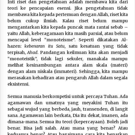
Inti riset dan pengetahuan adalah membawa kita dari
teori ke pencapaian esensi. Jika pengetahuan tidak
membawa kita kepada pertemuan dengan Allah, riset kita
belum cukup ilmiah. Kalau riset belum mampu
mengantarkan kita kepada puncak mata rantai sebab –
yaitu Allah, keberagamaan kita masih parsial, atau belum
mencapai level “monoteisme”. Seperti dikatakan Al-
hazen:
kebenaran itu Satu
, satu kesatuan yang tidak
terpisah,
Ahad
. Pandangan keilmuan kita akan menjadi
“monoteistik”, tidak lagi sekuler, manakala mampu
melihat kesinambungan antara alam skala (materi)
dengan alam niskala (immateri). Sehingga, kita mampu
merasakan kehadiran atau pengaruh Allah dalam segala
eksistensi.
Semua manusia berkompetisi untuk percaya Tuhan. Ada
agamawan dan umatnya yang meyakini Tuhan itu
sebagai wujud yang berbeda, jauh, transenden, di langit
sana. Agamawan lain berkata, Dia itu dekat, imanen, ada
dimana-mana. Semua itu teori (kepercayaan). Boleh jadi
benar. Bisa jadi salah. Atau mana yang benar? Atau
keduanya benar? Atau bagaimana cara kita benarkan