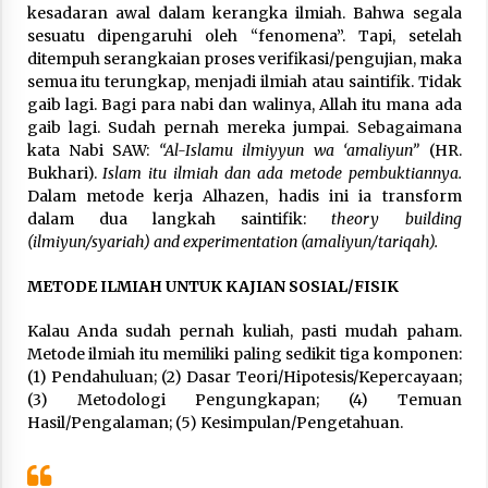
kesadaran awal dalam kerangka ilmiah. Bahwa segala
sesuatu dipengaruhi oleh “fenomena”. Tapi, setelah
ditempuh serangkaian proses verifikasi/pengujian, maka
semua itu terungkap, menjadi ilmiah atau saintifik. Tidak
gaib lagi. Bagi para nabi dan walinya, Allah itu mana ada
gaib lagi. Sudah pernah mereka jumpai. Sebagaimana
kata Nabi SAW:
“Al-Islamu ilmiyyun wa ‘amaliyun”
(HR.
Bukhari).
Islam itu ilmiah dan ada metode pembuktiannya.
Dalam metode kerja Alhazen, hadis ini ia transform
dalam dua langkah saintifik:
theory building
(ilmiyun/syariah) and experimentation (amaliyun/tariqah).
METODE ILMIAH UNTUK KAJIAN SOSIAL/FISIK
Kalau Anda sudah pernah kuliah, pasti mudah paham.
Metode ilmiah itu memiliki paling sedikit tiga komponen:
(1) Pendahuluan; (2) Dasar Teori/Hipotesis/Kepercayaan;
(3) Metodologi Pengungkapan; (4) Temuan
Hasil/Pengalaman; (5) Kesimpulan/Pengetahuan.