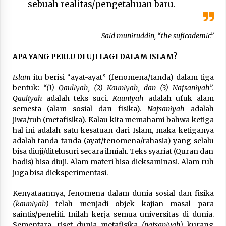
sebuah realitas/pengetahuan baru.
Said muniruddin, “the suficademic”
APA YANG PERLU DI UJI LAGI DALAM ISLAM?
Islam
itu berisi “ayat-ayat” (fenomena/tanda) dalam tiga
bentuk:
“(1) Qauliyah, (2) Kauniyah, dan (3) Nafsaniyah”.
Qauliyah
adalah teks suci.
Kauniyah
adalah ufuk alam
semesta (alam sosial dan fisika).
Nafsaniyah
adalah
jiwa/ruh (metafisika). Kalau kita memahami bahwa ketiga
hal ini adalah satu kesatuan dari Islam, maka ketiganya
adalah tanda-tanda (ayat/fenomena/rahasia) yang selalu
bisa diuji/ditelusuri secara ilmiah. Teks syariat (Quran dan
hadis) bisa diuji. Alam materi bisa dieksaminasi. Alam ruh
juga bisa dieksperimentasi.
Kenyataannya, fenomena dalam dunia sosial dan fisika
(kauniyah)
telah menjadi objek kajian masal para
saintis/peneliti. Inilah kerja semua universitas di dunia.
Sementara, riset dunia metafisika
(nafsaniyah)
kurang