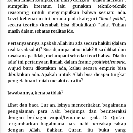
Kumpulin literatur, lalu gunakan teknik-teknik
reasoning untuk menyimpulkan bahwa sesuatu ada.
Level kebenaran ini berada pada kategori
“ilmul yakin”
,
secara teoritis (kembali bisa dibuktikan) “ada”. Tuhan
masih dalam sebatas realitas ide.
Pertanyaannya, apakah Allah itu ada secara hakiki (dalam
realitas absolut)? Bisa dijumpai atau tidak? Bisa dilihat dan
rasakan apa tidak, melampaui sekedar teori bahwa Dia itu
ada? Ini pertanyaan ilmiah dalam frame
positivist
/
empiric
.
Wujud baru dikatakan ada, kalau secara empiris bisa
dibuktikan ada. Apakah untuk Allah bisa dicapai tingkat
pengetahuan ilmiah melalui cara itu?
Jawabannya, kenapa tidak?
Lihat dan baca Qur’an. Isinya menceritakan bagaimana
pengalaman para Nabi berjumpa dan berinteraksi
dengan berbagai wujud/fenomena gaib. Di Qur’an
tergambarkan bagaimana para nabi bercakap-cakap
dengan Allah. Bahkan Quran itu buku yang