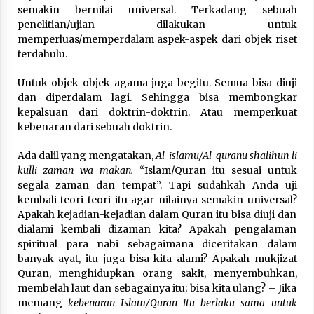
semakin bernilai universal. Terkadang sebuah
penelitian/ujian dilakukan untuk
memperluas/memperdalam aspek-aspek dari objek riset
terdahulu.
Untuk objek-objek agama juga begitu. Semua bisa diuji
dan diperdalam lagi. Sehingga bisa membongkar
kepalsuan dari doktrin-doktrin. Atau memperkuat
kebenaran dari sebuah doktrin.
Ada dalil yang mengatakan,
Al-islamu/Al-quranu shalihun li
kulli zaman wa makan.
“Islam/Quran itu sesuai untuk
segala zaman dan tempat”. Tapi sudahkah Anda uji
kembali teori-teori itu agar nilainya semakin universal?
Apakah kejadian-kejadian dalam Quran itu bisa diuji dan
dialami kembali dizaman kita? Apakah pengalaman
spiritual para nabi sebagaimana diceritakan dalam
banyak ayat, itu juga bisa kita alami? Apakah mukjizat
Quran, menghidupkan orang sakit, menyembuhkan,
membelah laut dan sebagainya itu; bisa kita ulang? – Jika
memang
kebenaran Islam/Quran itu berlaku sama untuk