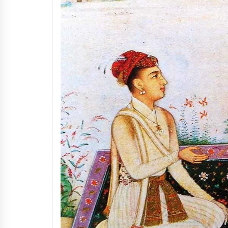
3 months ago
Manajemen “Qaddamat Lighad”:
Menjadi Manusia Visioner dan
Beretika
3 months ago
Said Muniruddin Beri Pelatihan d
Motivasi untuk 179 Guru Diniyah
Disdikbud Kota Banda Aceh
4 months ago