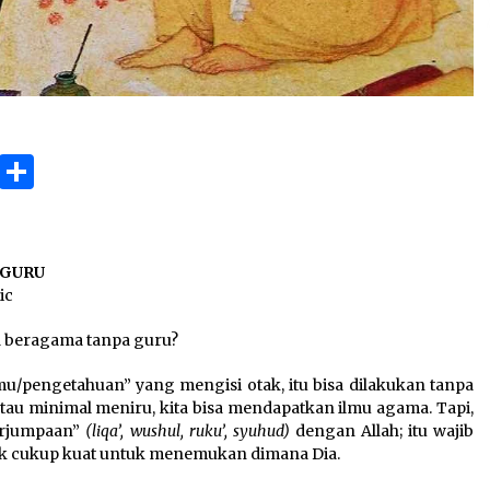
ok
gram
Copy
Share
Link
 GURU
ic
beragama tanpa guru?
mu/pengetahuan” yang mengisi otak, itu bisa dilakukan tanpa
atau minimal meniru, kita bisa mendapatkan ilmu agama. Tapi,
erjumpaan”
(liqa’, wushul, ruku’, syuhud)
dengan Allah; itu wajib
dak cukup kuat untuk menemukan dimana Dia.