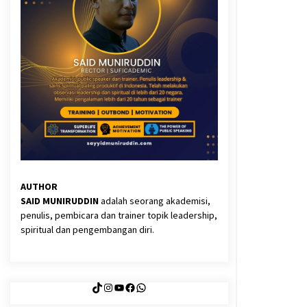
3 months ago
Said Muniruddin Latih Mental dan
Spiritual 80 Siswa YPHC
3 months ago
Eksistensi Iran dalam Tiga Ayat:
Memahami Aliansi Yahudi dan
Kristen dalam Dinamika Nubuwwat
4 months ago
AUTHOR
SAID MUNIRUDDIN
adalah seorang akademisi,
penulis, pembicara dan trainer topik leadership,
spiritual dan pengembangan diri.
TikTok
Instagram
YouTube
Facebook
WhatsApp