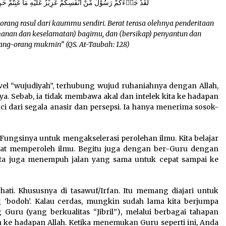
لَقَدْ جَاۤءَكُمْ رَسُوْلٌ مِّنْ اَنْفُسِكُمْ عَزِيْزٌ عَلَيْهِ مَا عَنِتُّمْ حَرِ
rang rasul dari kaummu sendiri. Berat terasa olehnya penderitaan
anan dan keselamatan) bagimu, dan (bersikap) penyantun dan
ang-orang mukmin” (QS. At-Taubah: 128)
vel “wujudiyah”, terhubung wujud ruhaniahnya dengan Allah,
ya. Sebab, ia tidak membawa akal dan intelek kita ke hadapan
ci dari segala anasir dan persepsi. Ia hanya menerima sosok-
 Fungsinya untuk mengakselerasi perolehan ilmu. Kita belajar
at memperoleh ilmu. Begitu juga dengan ber-Guru dengan
ta juga menempuh jalan yang sama untuk cepat sampai ke
hati. Khususnya di tasawuf/Irfan. Itu memang diajari untuk
bodoh’. Kalau cerdas, mungkin sudah lama kita berjumpa
uru (yang berkualitas “Jibril”), melalui berbagai tahapan
n ke hadapan Allah. Ketika menemukan Guru seperti ini, Anda