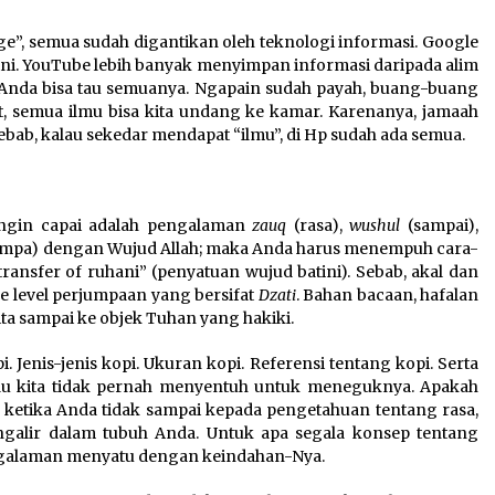
ge”, semua sudah digantikan oleh teknologi informasi. Google
 ini. YouTube lebih banyak menyimpan informasi daripada alim
 Anda bisa tau semuanya. Ngapain sudah payah, buang-buang
t, semua ilmu bisa kita undang ke kamar. Karenanya, jamaah
ab, kalau sekedar mendapat “ilmu”, di Hp sudah ada semua.
 ingin capai adalah pengalaman
zauq
(rasa),
wushul
(sampai),
umpa) dengan Wujud Allah; maka Anda harus menempuh cara-
transfer of ruhani” (penyatuan wujud batini). Sebab, akal dan
e level perjumpaan yang bersifat
Dzati
. Bahan bacaan, hafalan
ita sampai ke objek Tuhan yang hakiki.
. Jenis-jenis kopi. Ukuran kopi. Referensi tentang kopi. Serta
kalau kita tidak pernah menyentuh untuk meneguknya. Apakah
ketika Anda tidak sampai kepada pengetahuan tentang rasa,
alir dalam tubuh Anda. Untuk apa segala konsep tentang
engalaman menyatu dengan keindahan-Nya.