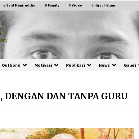
# Said Muniruddin
# Family
# Video
# Hijau Hitam
N
lity
Outbond
Motivasi
Publikasi
News
Galeri
, DENGAN DAN TANPA GURU
PRABOWO!
2 months ago
ru
“Manusia Digital”: Cerdas Lewat
Sinyal