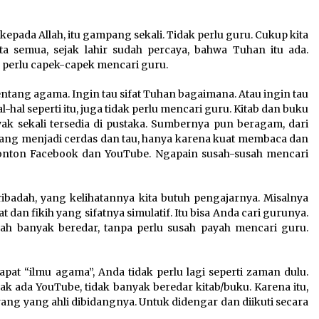
epada Allah, itu gampang sekali. Tidak perlu guru. Cukup kita
ta semua, sejak lahir sudah percaya, bahwa Tuhan itu ada.
k perlu capek-capek mencari guru.
ntang agama. Ingin tau sifat Tuhan bagaimana. Atau ingin tau
l-hal seperti itu, juga tidak perlu mencari guru. Kitab dan buku
k sekali tersedia di pustaka. Sumbernya pun beragam, dari
ang menjadi cerdas dan tau, hanya karena kuat membaca dan
nonton Facebook dan YouTube. Ngapain susah-susah mencari
ibadah, yang kelihatannya kita butuh pengajarnya. Misalnya
at dan fikih yang sifatnya simulatif. Itu bisa Anda cari gurunya.
udah banyak beredar, tanpa perlu susah payah mencari guru.
pat “ilmu agama”, Anda tidak perlu lagi seperti zaman dulu.
dak ada YouTube, tidak banyak beredar kitab/buku. Karena itu,
rang yang ahli dibidangnya. Untuk didengar dan diikuti secara