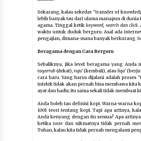
Sekarang, kalau sekedar “transfer of knowled
lebih banyak tau dari ulama manapun di dunia
agama. Tinggal ketik
keyword, search dan click
.
waktu untuk duduk berguru. Asal ada interne
pengajian, dimana-mana banyak berkurang. Seb
Beragama dengan Cara Berguru
Sebaliknya, jika level beragama yang Anda
taqarrub
(dekat),
ruju’
(kembali), atau
liqa’
(berj
cara baru. Yang harus dijalani adalah proses “
intelek tidak akan pernah bisa membawa kita k
ayat dan hadis; itu sama sekali tidak membuat k
Anda boleh tau definisi kopi. Warna-warna kopi
1001 teori tentang kopi. Tapi apa artinya, 
Anda kenyang dengan itu semua? Apa artinya 
ketika
taste
dan nikmatnya tidak pernah meng
Tuhan, kalau kita tidak pernah mengalami p