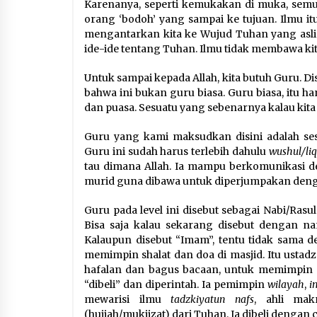
Karenanya, seperti kemukakan di muka, semu
orang ‘bodoh’ yang sampai ke tujuan. Ilmu itu
mengantarkan kita ke Wujud Tuhan yang asli
ide-ide tentang Tuhan. Ilmu tidak membawa ki
Untuk sampai kepada Allah, kita butuh Guru. 
bahwa ini bukan guru biasa. Guru biasa, itu 
dan puasa. Sesuatu yang sebenarnya kalau kita kr
Guru yang kami maksudkan disini adalah se
Guru ini sudah harus terlebih dahulu
wushul/liq
tau dimana Allah. Ia mampu berkomunikasi den
murid guna dibawa untuk diperjumpakan deng
Guru pada level ini disebut sebagai Nabi/Rasul
Bisa saja kalau sekarang disebut dengan nama
Kalaupun disebut “Imam”, tentu tidak sama 
memimpin shalat dan doa di masjid. Itu usta
hafalan dan bagus bacaan, untuk memimpin sha
“dibeli” dan diperintah. Ia pemimpin
wilayah
,
i
mewarisi ilmu
tadzkiyatun nafs
, ahli mak
(hujjah/mukjizat) dari Tuhan. Ia dibeli dengan