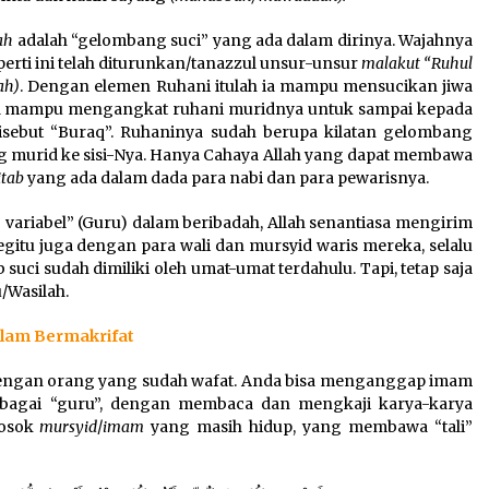
ah
adalah “gelombang suci” yang ada dalam dirinya. Wajahnya
perti ini telah diturunkan/tanazzul unsur-unsur
malakut “Ruhul
ah)
. Dengan elemen Ruhani itulah ia mampu mensucikan jiwa
 ia mampu mengangkat ruhani muridnya untuk sampai kepada
disebut “Buraq”. Ruhaninya sudah berupa kilatan gelombang
g murid ke sisi-Nya. Hanya Cahaya Allah yang dapat membawa
tab
yang ada dalam dada para nabi dan para pewarisnya.
 variabel” (Guru) dalam beribadah, Allah senantiasa mengirim
egitu juga dengan para wali dan mursyid waris mereka, selalu
 suci sudah dimiliki oleh umat-umat terdahulu. Tapi, tetap saja
/Wasilah.
Dalam Bermakrifat
 dengan orang yang sudah wafat. Anda bisa menganggap imam
i sebagai “guru”, dengan membaca dan mengkaji karya-karya
sosok
mursyid
/
imam
yang masih hidup, yang membawa “tali”