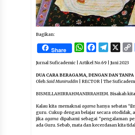
Bagikan:
WhatsApp
Facebo
Tele
X
Share
Jurnal Suficademic | Artikel No.69 | Juni 2023
DUA CARA BERAGAMA, DENGAN DAN TANPA
Oleh
Said Muniruddin
| RECTOR | The Suficadem
BISMILLAHIRRAHMANIRRAHIEM. Bisakah kita 
Kalau kita memaknai
agama
hanya sebatas “il
guru. Cukup dengan belajar secara otodidak, 
jika
agama
dipahami sebagai “pengalaman p
ada Guru. Sebab, mata dan kecerdasan kita ti