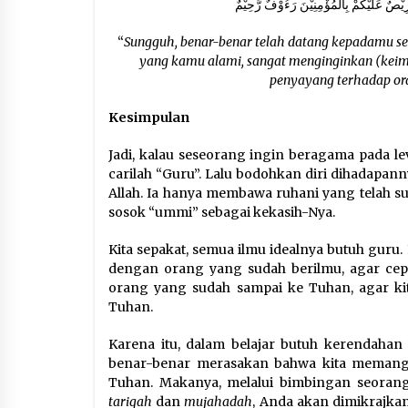
يْصٌ عَلَيْكُمْ بِالْمُؤْمِنِيْنَ رَءُوْفٌ رَّحِيْمٌ
“
Sungguh, benar-benar telah datang kepadamu seo
yang kamu alami, sangat menginginkan (keim
penyayang terhadap or
Kesimpulan
Jadi, kalau seseorang ingin beragama pada le
carilah “Guru”. Lalu bodohkan diri dihadapann
Allah. Ia hanya membawa ruhani yang telah su
sosok “ummi” sebagai kekasih-Nya.
Kita sepakat, semua ilmu idealnya butuh guru.
dengan orang yang sudah berilmu, agar cep
orang yang sudah sampai ke Tuhan, agar ki
Tuhan.
Karena itu, dalam belajar butuh kerendahan 
benar-benar merasakan bahwa kita memang ‘
Tuhan. Makanya, melalui bimbingan seorang G
tariqah
dan
mujahadah
, Anda akan dimikrajka