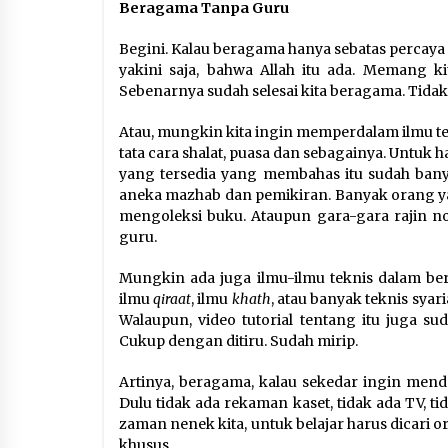
Beragama Tanpa Guru
Begini. Kalau beragama hanya sebatas percaya k
yakini saja, bahwa Allah itu ada. Memang ki
Sebenarnya sudah selesai kita beragama. Tida
Atau, mungkin kita ingin memperdalam ilmu te
tata cara shalat, puasa dan sebagainya. Untuk ha
yang tersedia yang membahas itu sudah banya
aneka mazhab dan pemikiran. Banyak orang y
mengoleksi buku. Ataupun gara-gara rajin 
guru.
Mungkin ada juga ilmu-ilmu teknis dalam ber
ilmu
qiraat
, ilmu
khath
, atau banyak teknis syari
Walaupun, video tutorial tentang itu juga s
Cukup dengan ditiru. Sudah mirip.
Artinya, beragama, kalau sekedar ingin menda
Dulu tidak ada rekaman kaset, tidak ada TV, ti
zaman nenek kita, untuk belajar harus dicari o
khusus.