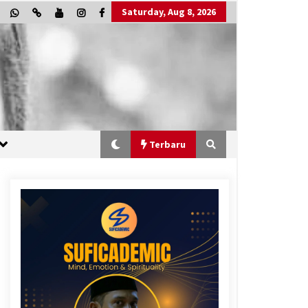
Saturday, Aug 8, 2026
Terbaru
“One Piece”, Cara Barat Mengejar
Mimpi
2 months ago
“Allahukrasi”: The Power of
Management!