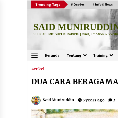
Skip
Trending Tags
# Quotes
# Info & News
to
content
SAID MUNIRUDDI
SUFICADEMIC SUPERTRAINING | Mind, Emotion & Spiritua
Beranda
Tentang
Training
Terbaru
Artikel
DUA CARA BERAGAMA
“Thuma’ninah”: Cara Agama
Meregulasi Jiwa yang Gelisah
2 months ago
Said Muniruddin
3 years ago
3
“Pohon Kehidupan”: Mati Dulu, Ba
Hidup