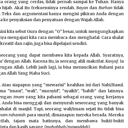
a orang yang cerdas, tidak pernah sampai ke Tuhan. Hanya
 hijab. Akal itu frekuensinya rendah.
Bayan
dan
Burhan
tidak
. Teks dan argumentasi hanya mengisi pikiran Anda dengan
ta ke penyaksian dan penyatuan dengan Wajah Allah.
Disini kita sebut Guru dengan “G” besar, untuk mengungkapkan
hanya mengajari kita cara membaca dan menghafal. Cara shalat
eatif dan rajin, juga bisa dipelajari sendiri.
seorang yang dapat membawa kita kepada Allah. Syaratnya,
a’
dengan Allah. Karena itu, ia seorang ahli makrifat.
Kasyaf
. Ia
gan Allah. Lebih jauh lagi, ia bisa mensucikan Ruhani para
an Allah Yang Maha Suci.
. Atau siapapun yang “mewarisi” keahlian ini dari Nabi/Rasul.
 “imam”, “wali”, “mursyid”, “syaikh”, “habib” dan lainnya.
dengan
imam
yang kita pahami sebagai orang yang kerjanya
dz. Anda bisa menggaji dan menyuruh seseorang yang banyak
lat di masjid. Tapi, seorang wali/imam sejati itu tidak bisa
mam ruhaniah
para murid, dimanapun mereka berada. Mereka
rifah, tajam mata batinnya, dan membawa bukti-bukti
 cinta dan kasih sayang
(mahabbah/mawaddah).