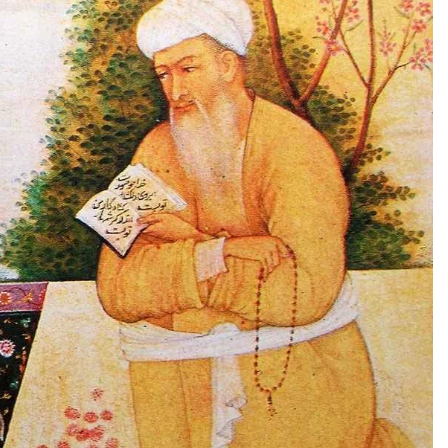
3 months ago
Takut Mati
3 months ago
an
SELVi: Sebuah Model Motivasi
dalam Kepemimpinan Bisnis
4 months ago