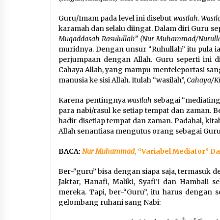
Guru/Imam pada level ini disebut
wasilah
.
Wasil
karamah dan selalu diingat. Dalam diri Guru se
Muqaddasah Rasulullah” (Nur Muhammad/Nurull
muridnya. Dengan unsur “Ruhullah” itu pula
perjumpaan dengan Allah. Guru seperti ini 
Cahaya Allah, yang mampu menteleportasi san
manusia ke sisi Allah. Itulah “wasilah”,
Cahaya/Ki
Karena pentingnya
wasilah
sebagai “mediating
para nabi/rasul ke setiap tempat dan zaman. B
hadir disetiap tempat dan zaman. Padahal, kitab
Allah senantiasa mengutus orang sebagai Guru
BACA:
Nur Muhammad
, “Variabel Mediator” 
Ber-“guru” bisa dengan siapa saja, termasuk
Jakfar, Hanafi, Maliki, Syafi’i dan Hambal
mereka. Tapi, ber-“Guru”, itu harus dengan 
gelombang ruhani sang Nabi: