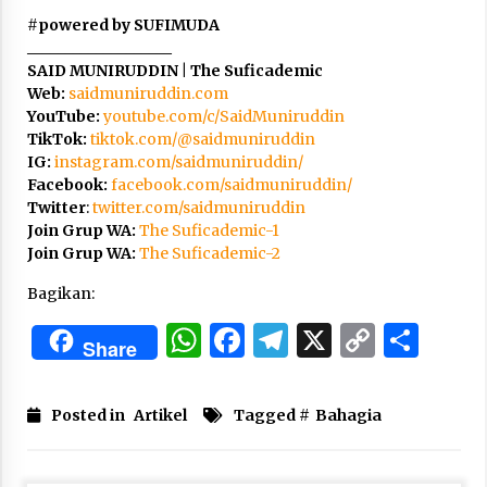
#
powered by SUFIMUDA
___________________
SAID MUNIRUDDIN | The Suficademic
Web:
saidmuniruddin.com
YouTube:
youtube.com/c/SaidMuniruddin
TikTok:
tiktok.com/@saidmuniruddin
IG:
instagram.com/saidmuniruddin/
Facebook:
facebook.com/saidmuniruddin/
Twitter
:
twitter.com/saidmuniruddin
Join Grup WA:
The Suficademic-1
Join Grup WA:
The Suficademic-2
Bagikan:
WhatsApp
Facebook
Telegram
X
Copy
Sha
Share
Link
Posted in
Artikel
Tagged #
Bahagia