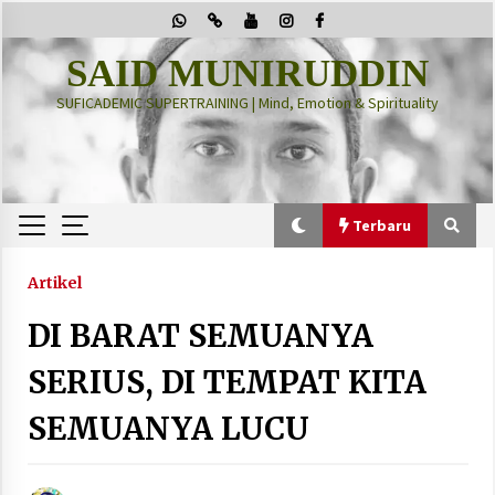
Skip
to
content
SAID MUNIRUDDIN
SUFICADEMIC SUPERTRAINING | Mind, Emotion & Spirituality
Terbaru
Terbaru
Artikel
DI BARAT SEMUANYA
“Thuma’ninah”: Cara Agama Meregulasi Jiwa
yang Gelisah
SERIUS, DI TEMPAT KITA
2 months ago
SEMUANYA LUCU
PRABOWO!
2 months ago