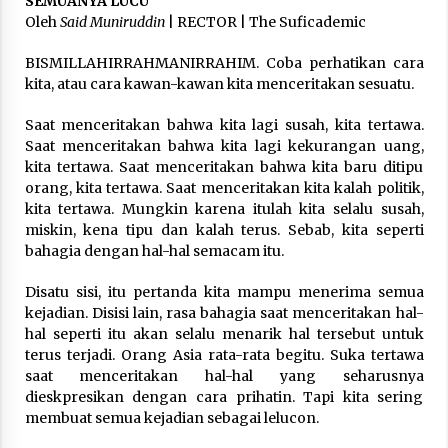
SEMUANYA LUCU
3 months ago
Oleh
Said Muniruddin
| RECTOR | The Suficademic
Takut Mati
BISMILLAHIRRAHMANIRRAHIM. Coba perhatikan cara
3 months ago
kita, atau cara kawan-kawan kita menceritakan sesuatu.
Saat menceritakan bahwa kita lagi susah, kita tertawa.
Saat menceritakan bahwa kita lagi kekurangan uang,
Said Muniruddin Latih Mental dan Spiritual 80
Siswa YPHC
kita tertawa. Saat menceritakan bahwa kita baru ditipu
3 months ago
orang, kita tertawa. Saat menceritakan kita kalah politik,
kita tertawa. Mungkin karena itulah kita selalu susah,
miskin, kena tipu dan kalah terus. Sebab, kita seperti
Said Muniruddin Beri Pelatihan dan Motivasi
bahagia dengan hal-hal semacam itu.
untuk 179 Guru Diniyah Disdikbud Kota Banda
Aceh
Disatu sisi, itu pertanda kita mampu menerima semua
4 months ago
kejadian. Disisi lain, rasa bahagia saat menceritakan hal-
hal seperti itu akan selalu menarik hal tersebut untuk
SELVi: Sebuah Model Motivasi dalam
Kepemimpinan Bisnis
terus terjadi. Orang Asia rata-rata begitu. Suka tertawa
4 months ago
saat menceritakan hal-hal yang seharusnya
dieskpresikan dengan cara prihatin. Tapi kita sering
membuat semua kejadian sebagai lelucon.
Eksistensi Iran dalam Tiga Ayat: Memahami
Aliansi Yahudi dan Kristen dalam Dinamika