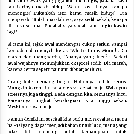
ada satu cowok yang juga ikut menangis, padahal saya
tau istrinya masih hidup. Waktu saya tanya, kenapa
menangis? Bukankah istri kamu masih hidup?” Dia
menjawab, “Itulah masalahnya, saya sedih sekali, kenapa
dia bisa selamat. Padahal saya sudah lama ingin kawin
lagi”.
Si tamu ini, sejak awal mendengar cukup serius. Sampai
kemudian dia menyela keras, “What is funny, Munir!”. Dia
marah dan menghardik, “Apanya yang lucu?!”. Sedari
awal wajahnya menunjukkan ekspresi sedih. Dia marah,
karena cerita seperti tsunami dibuat jadi lucu.
Orang bule memang begitu. Hidupnya terlalu serius.
Mungkin karena itu pula mereka cepat maju. Walaupun
stressnya juga tinggi. Beda dengan kita, semuanya lucu.
Karenanya, tingkat kebahagiaan kita tinggi sekali.
Meskipun susah maju.
Namun demikian, sesekali kita perlu mengevaluasi mana
hal-hal yang dapat menjadi bahan untuk lucu, mana yang
tidak. Kita memang butuh kemampuan untuk